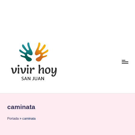
Saltar
al
contenido
caminata
Portada
»
caminata