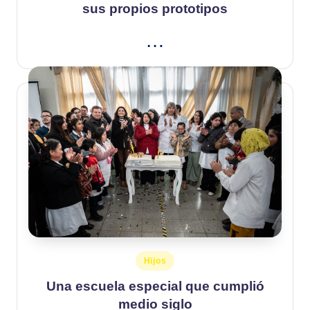
sus propios prototipos
…
Publicado
Hijos
en
Una escuela especial que cumplió
medio siglo