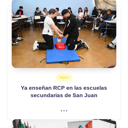
Publicado
Hijos
en
Ya enseñan RCP en las escuelas
secundarias de San Juan
…