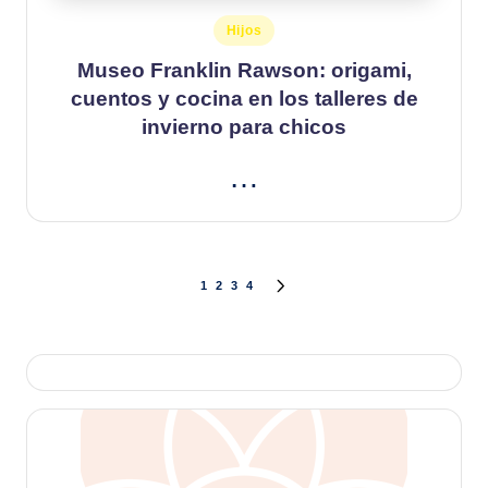
Publicado
Hijos
en
Museo Franklin Rawson: origami,
cuentos y cocina en los talleres de
invierno para chicos
…
Paginación
1
2
3
4
SIGUIENTE
de
PÁGINA
entradas