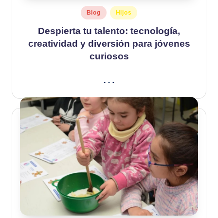
Publicado
Blog
Hijos
en
Despierta tu talento: tecnología,
creatividad y diversión para jóvenes
curiosos
…