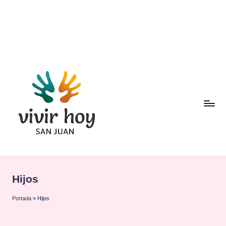
Saltar
al
contenido
Hijos
Portada
»
Hijos