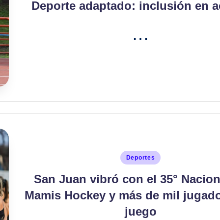
Deporte adaptado: inclusión en 
…
Publicado
Deportes
en
San Juan vibró con el 35° Nacion
Mamis Hockey y más de mil jugado
juego