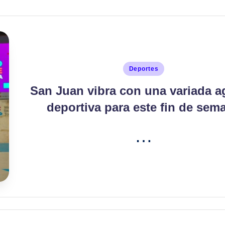
Publicado
Deportes
en
San Juan vibra con una variada 
deportiva para este fin de sem
…