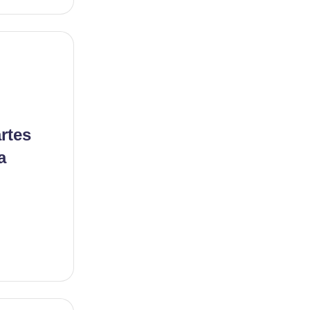
rtes
a