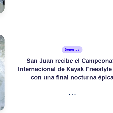
Publicado
Deportes
en
San Juan recibe el Campeona
Internacional de Kayak Freestyle
con una final nocturna épic
…