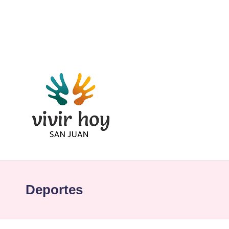
Saltar
al
contenido
Deportes