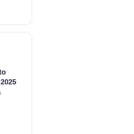
to
 2025
a