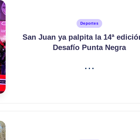
Publicado
Deportes
en
San Juan ya palpita la 14ª edició
Desafío Punta Negra
…