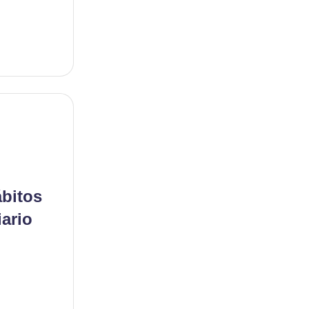
ábitos
iario