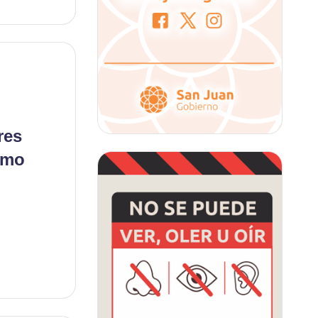
res
ómo