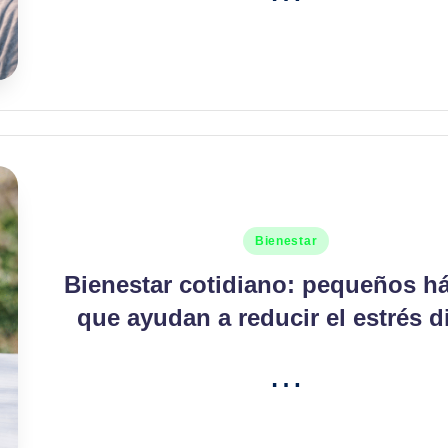
Publicado
Bienestar
en
Bienestar cotidiano: pequeños h
que ayudan a reducir el estrés d
…