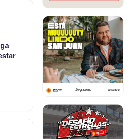
oga
estar