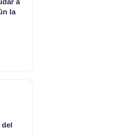
udar a
ún la
 del