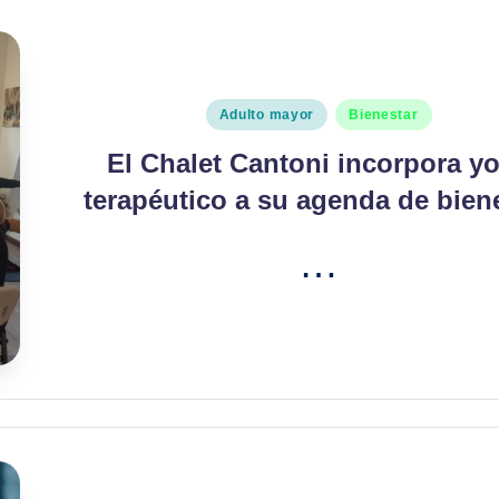
Publicado
Adulto mayor
Bienestar
en
El Chalet Cantoni incorpora y
terapéutico a su agenda de bien
…