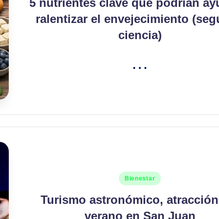
5 nutrientes clave que podrían ay
ralentizar el envejecimiento (seg
ciencia)
…
Publicado
Bienestar
en
Turismo astronómico, atracción
verano en San Juan