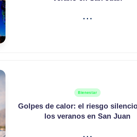
…
Publicado
Bienestar
en
Golpes de calor: el riesgo silenci
los veranos en San Juan
…