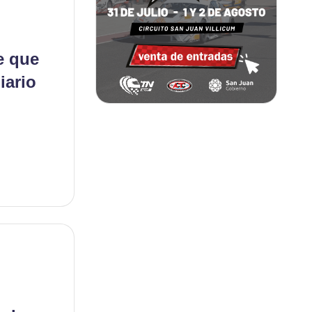
e que
iario