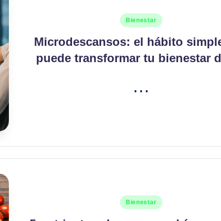
Publicado
Bienestar
en
Microdescansos: el hábito simpl
puede transformar tu bienestar d
…
Publicado
Bienestar
en