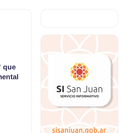
” que
mental