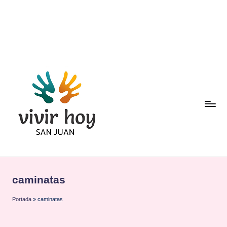
Saltar
al
contenido
caminatas
Portada
»
caminatas