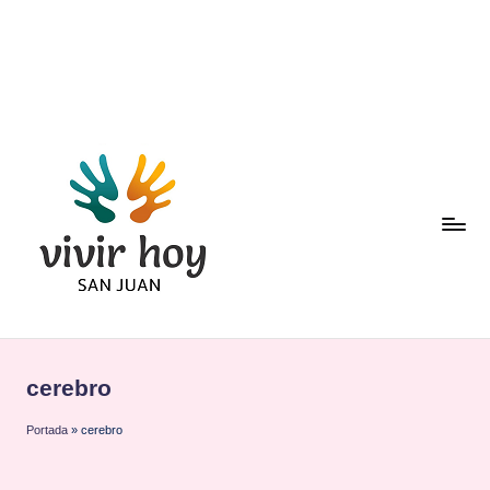
Saltar
al
contenido
cerebro
Portada
»
cerebro