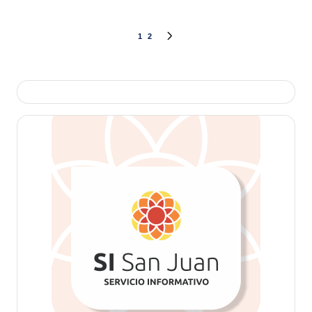
Paginación
1
2
SIGUIENTE
de
PÁGINA
entradas