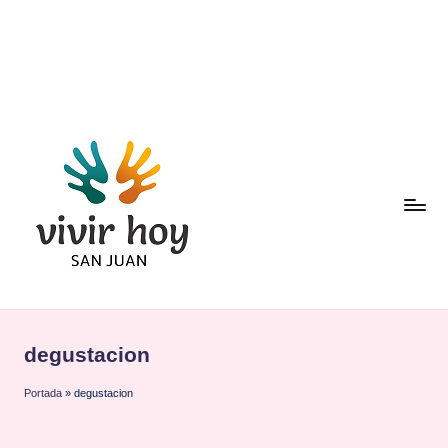
Saltar
al
contenido
degustacion
Portada
»
degustacion