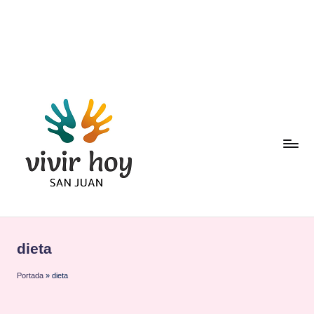
Saltar
al
contenido
dieta
Portada
»
dieta