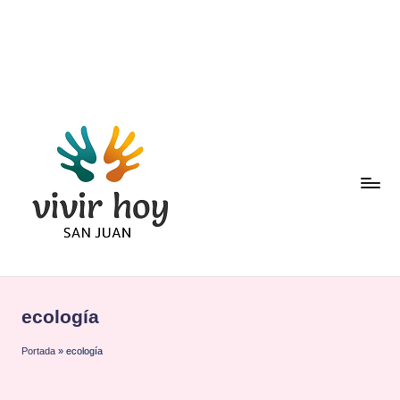
Saltar
al
contenido
ecología
Portada
»
ecología