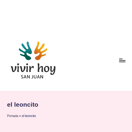
Saltar
al
contenido
el leoncito
Portada
»
el leoncito