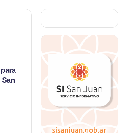
 para
e San