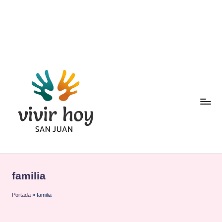
Saltar
al
contenido
familia
Portada
»
familia