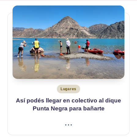
Publicado
Lugares
en
Así podés llegar en colectivo al dique
Punta Negra para bañarte
…