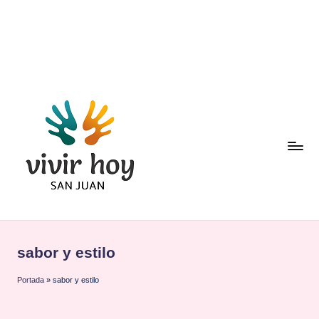
Saltar
al
contenido
sabor y estilo
Portada
»
sabor y estilo