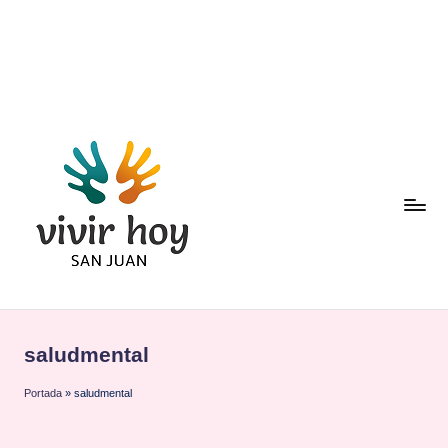
Saltar
al
contenido
saludmental
Portada
»
saludmental