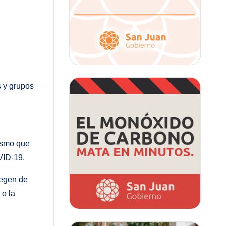
s y grupos
ismo que
VID-19.
tegen de
 o la