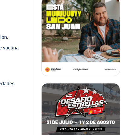
ión.
de vacuna
medades