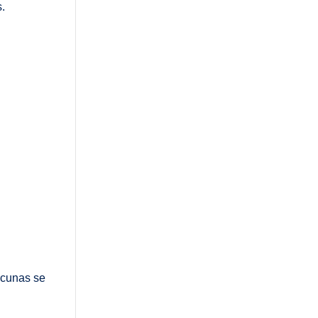
s.
acunas se