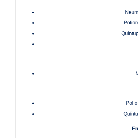
Neumo
Poliom
Quíntup
Polio
Quíntu
En