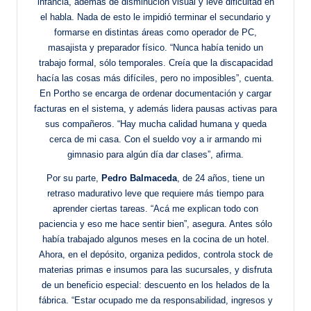
infancia, además de disminución visual y leve dificultad en
el habla. Nada de esto le impidió terminar el secundario y
formarse en distintas áreas como operador de PC,
masajista y preparador físico. “Nunca había tenido un
trabajo formal, sólo temporales. Creía que la discapacidad
hacía las cosas más difíciles, pero no imposibles”, cuenta.
En Portho se encarga de ordenar documentación y cargar
facturas en el sistema, y además lidera pausas activas para
sus compañeros. “Hay mucha calidad humana y queda
cerca de mi casa. Con el sueldo voy a ir armando mi
gimnasio para algún día dar clases”, afirma.
Por su parte,
Pedro Balmaceda
, de 24 años, tiene un
retraso madurativo leve que requiere más tiempo para
aprender ciertas tareas. “Acá me explican todo con
paciencia y eso me hace sentir bien”, asegura. Antes sólo
había trabajado algunos meses en la cocina de un hotel.
Ahora, en el depósito, organiza pedidos, controla stock de
materias primas e insumos para las sucursales, y disfruta
de un beneficio especial: descuento en los helados de la
fábrica. “Estar ocupado me da responsabilidad, ingresos y