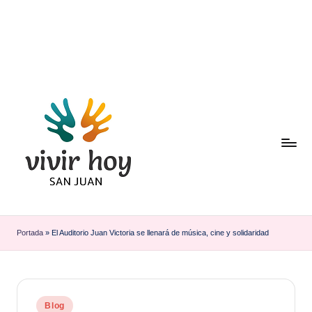
Saltar
al
contenido
Portada
»
El Auditorio Juan Victoria se llenará de música, cine y solidaridad
Publicado
Blog