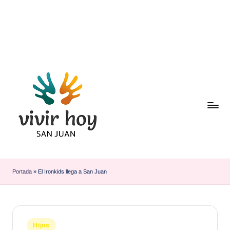
Saltar
al
contenido
Portada
»
El Ironkids llega a San Juan
Publicado
Hijos