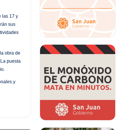
 las 17 y
irán sus
ctividades
 la obra de
. La puesta
io.
onales y