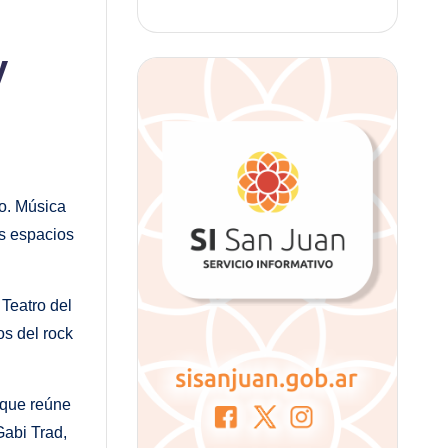
y
io. Música
os espacios
Teatro del
os del rock
 que reúne
Gabi Trad,