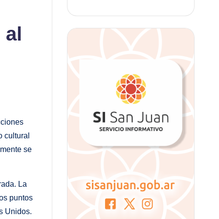
 al
cciones
 cultural
almente se
rada. La
tos puntos
os Unidos.