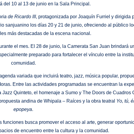
 del 10 al 13 de junio en la Sala Principal.
ria de Ricardo III
, protagonizada por Joaquín Furriel y dirigida 
io sanjuanino los días 20 y 21 de junio, ofreciendo al público l
ales más destacadas de la escena nacional.
urante el mes. El 28 de junio, la Camerata San Juan brindará 
specialmente preparado para fortalecer el vínculo entre la institu
comunidad.
 agenda variada que incluirá teatro, jazz, música popular, propu
oras. Entre las actividades programadas se encuentran la expe
Oliva Jazz Quinteto, el homenaje a Sumo y The Doors de Cuadros
ropuesta andina de Whipala – Raíces y la obra teatral
Yo, tú, é
epopeya
.
s funciones busca promover el acceso al arte, generar oportun
espacios de encuentro entre la cultura y la comunidad.