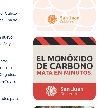
por Calixto
ocal una de
un nuevo
ción y la
estas
riencia
 Colgados,
l, ella y la
idades para