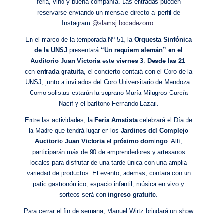
feria, vino y buena compañía. Las entradas pueden
reservarse enviando un mensaje directo al perfil de
Instagram
@slamsj.bocadezorro
.
En el marco de la temporada Nº 51, la
Orquesta Sinfónica
de la UNSJ
presentará
“Un requiem alemán” en el
Auditorio Juan Victoria
este
viernes 3
.
Desde las 21
,
con
entrada gratuita
, el concierto contará con el Coro de la
UNSJ, junto a invitados del Coro Universitario de Mendoza.
Como solistas estarán la soprano María Milagros García
Nacif y el barítono Fernando Lazari.
Entre las actividades, la
Feria Amatista
celebrará el Día de
la Madre que tendrá lugar en los
Jardines del Complejo
Auditorio Juan Victoria
el
próximo domingo
. Allí,
participarán más de 90 de emprendedores y artesanos
locales para disfrutar de una tarde única con una amplia
variedad de productos. El evento, además, contará con un
patio gastronómico, espacio infantil, música en vivo y
sorteos será con
ingreso gratuito
.
Para cerrar el fin de semana, Manuel Wirtz brindará un show