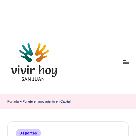
Saltar
al
contenido
Portada
»
Ponete en movimiento en Capital
Publicado
Deportes