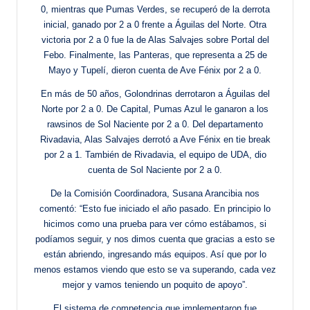
0, mientras que Pumas Verdes, se recuperó de la derrota
inicial, ganado por 2 a 0 frente a Águilas del Norte. Otra
victoria por 2 a 0 fue la de Alas Salvajes sobre Portal del
Febo. Finalmente, las Panteras, que representa a 25 de
Mayo y Tupelí, dieron cuenta de Ave Fénix por 2 a 0.
En más de 50 años, Golondrinas derrotaron a Águilas del
Norte por 2 a 0. De Capital, Pumas Azul le ganaron a los
rawsinos de Sol Naciente por 2 a 0. Del departamento
Rivadavia, Alas Salvajes derrotó a Ave Fénix en tie break
por 2 a 1. También de Rivadavia, el equipo de UDA, dio
cuenta de Sol Naciente por 2 a 0.
De la Comisión Coordinadora, Susana Arancibia nos
comentó: “Esto fue iniciado el año pasado. En principio lo
hicimos como una prueba para ver cómo estábamos, si
podíamos seguir, y nos dimos cuenta que gracias a esto se
están abriendo, ingresando más equipos. Así que por lo
menos estamos viendo que esto se va superando, cada vez
mejor y vamos teniendo un poquito de apoyo”.
El sistema de competencia que implementaron fue