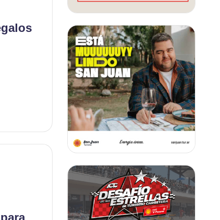
egalos
 para