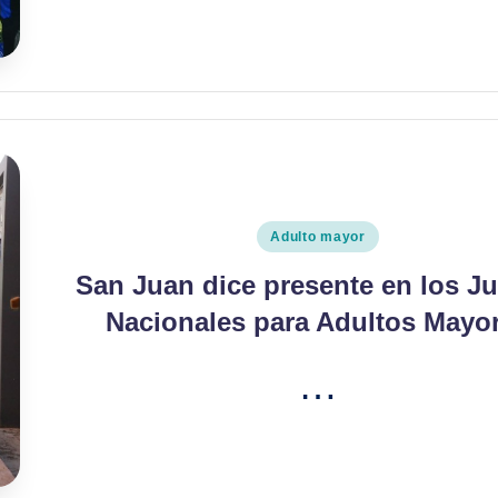
Publicado
Adulto mayor
en
San Juan dice presente en los J
Nacionales para Adultos Mayo
…