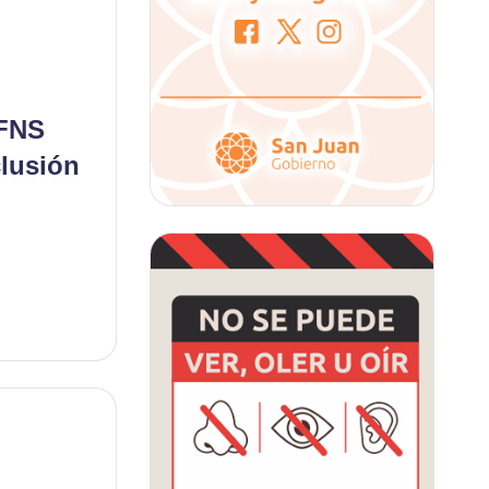
 FNS
clusión