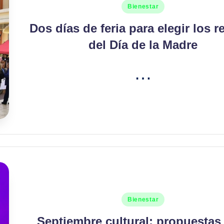
Publicado
Bienestar
en
Dos días de feria para elegir los r
del Día de la Madre
…
Publicado
Bienestar
en
Septiembre cultural: propuestas