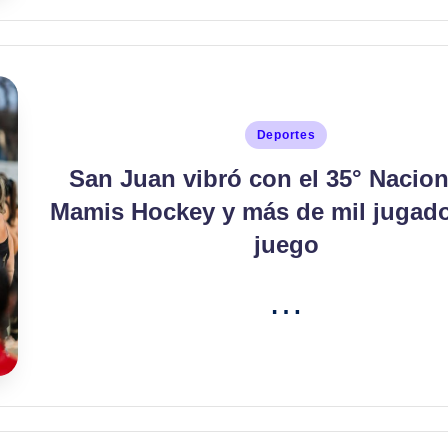
Publicado
Deportes
en
San Juan vibró con el 35° Nacion
Mamis Hockey y más de mil jugado
juego
…