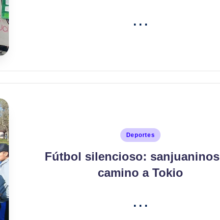
…
Publicado
Deportes
en
Fútbol silencioso: sanjuaninos
camino a Tokio
…