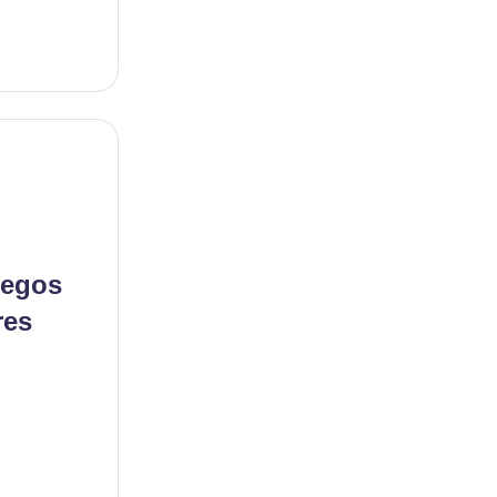
uegos
res