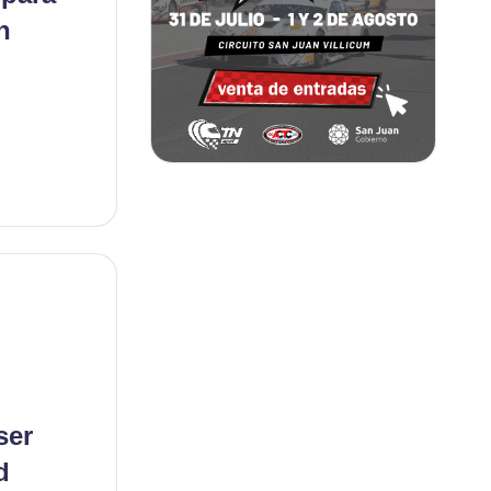
n
ser
d