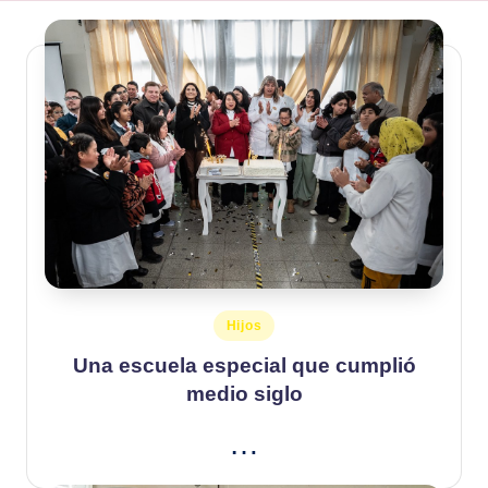
Publicado
Hijos
en
Una escuela especial que cumplió
medio siglo
…