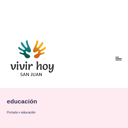
Saltar
al
contenido
educación
Portada
»
educación