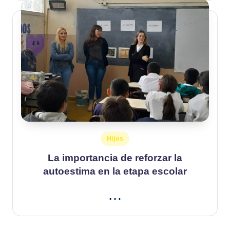
Publicado
Hijos
en
La importancia de reforzar la
autoestima en la etapa escolar
…