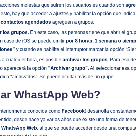
 acciones molestas que sufren los usuarios es cuando son
agre
 esto, hay que acceder a ajustes y habilitar la opción que indic
s contactos agendados
agreguen a grupos.
ar los grupos.
En este caso, las personas tiene que abrir el grup
En caso de iOS se puede omitir
por 8 horas, 1 semana o siemp
ciones”
y cuando se habilite el interruptor marcar la opción “Sie
 a cualquier hora, es posible
archivar los grupos
. Para eso d
go aparecerá la opción
“Archivar grupo”
. Al seleccionar esa o
ndica “archivados”. Se puede ocultar más de un grupo.
ar WhastApp Web?
nteriormente conocida como
Facebook
) desarrolla constantem
sentido, desde hace ya varios años que existe una forma de tene
e
WhatsApp Web,
al que se puede acceder desde una computa