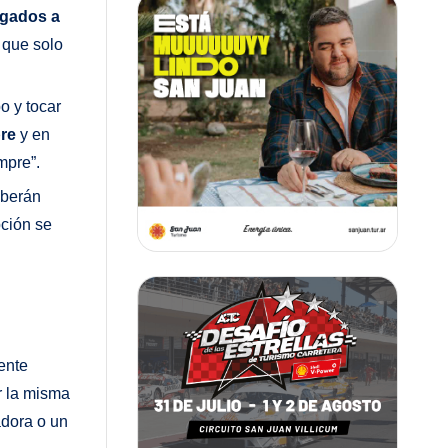
gados a
a que solo
o y tocar
re
y en
mpre”.
eberán
pción se
ente
r la misma
dora o un