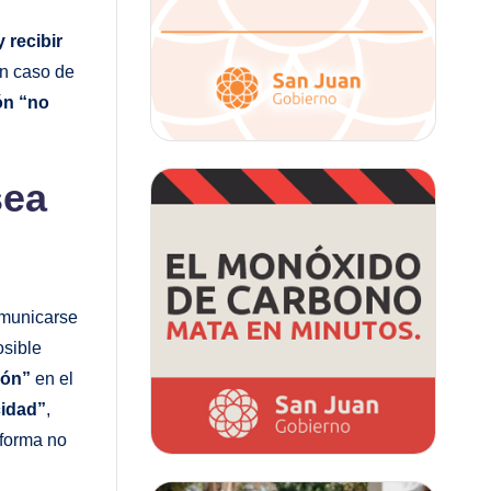
y recibir
n caso de
ón “no
sea
omunicarse
osible
ión”
en el
cidad”
,
 forma no