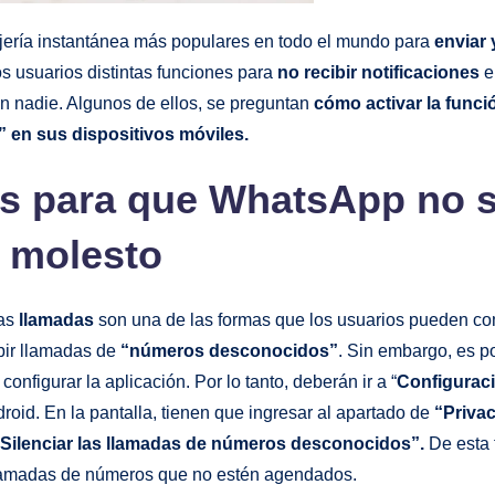
jería instantánea más populares en todo el mundo para
enviar 
os usuarios distintas funciones para
no recibir notificaciones
e
n nadie. Algunos de ellos, se preguntan
cómo activar la funci
” en sus dispositivos móviles.
os para que WhatsApp no 
molesto
as
llamadas
son una de las formas que los usuarios pueden c
bir llamadas de
“números desconocidos”
. Sin embargo, es p
nfigurar la aplicación. Por lo tanto, deberán ir a “
Configurac
roid. En la pantalla, tienen que ingresar al apartado de
“Priva
Silenciar las llamadas de números desconocidos”.
De esta
 llamadas de números que no estén agendados.