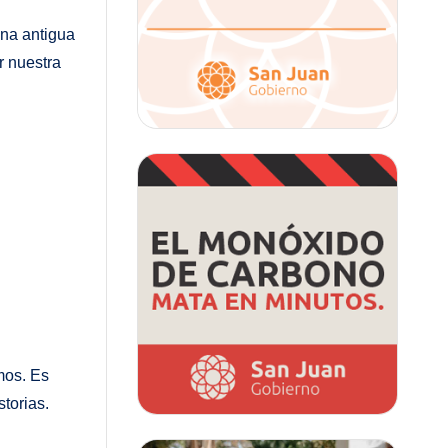
una antigua
r nuestra
mos. Es
torias.